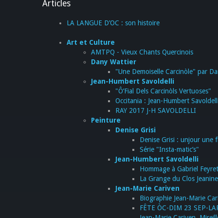
Articles
LA LANGUE D’OC : son histoire
Art et Culture
AMTPQ - Vieux Chants Quercinois
Dany Wattier
"Une Demoiselle Carcinòle" par Da
Jean-Humbert Savoldelli
"Ô’Fial Dels Carcinòls Vertuoses"
Occitania : Jean-Humbert Savoldell
RAY 2017 J-H SAVOLDELLI
Peinture
Denise Grisi
Denise Grisi : unjour une 
Série "Insta-matic’s"
Jean-Humbert Savoldelli
Hommage à Gabriel Feyre
La Grange du Clos Jeanine -
Jean-Marie Cariven
Biographie Jean-Marie Cari
FÊTE ÒC-DIM 23 SEP-L
Jean-Marie Cariven, Mireil