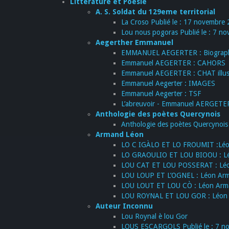
Littérature et Poésie
A. S. Soldat du 129eme territorial
La Croso Publié le : 17 novembre 
Lou nous pogoras Publié le : 7 no
Aegerther Emmanuel
EMMANUEL AEGERTER : Biograp
Emmanuel AEGERTER : CAHORS
Emmanuel AEGERTER : CHAT illustr
Emmanuel Aegerter : IMAGES
Emmanuel Aegerter : TSF
L’abreuvoir - Emmanuel AERGETE
Anthologie des poètes Quercynois
Anthologie des poètes Quercynois 
Armand Léon
LO C IGÀLO ET LO FROUMIT :Lé
LO GRAOULIO ET LOU BIOOU : L
LOU CAT ET LOU POSSERAT : Lé
LOU LOUP ET L’OGNEL : Léon Ar
LOU LOUT ET LOU CÒ : Léon Ar
LOU ROYNAL ET LOU GOR : Léon A
Auteur Inconnu
Lou Roynal è lou Gor
LOUS ESCARGOLS Publié le : 7 no