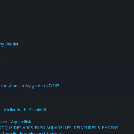
ny Wattier
i
fleur ,Alone in My garden 47/365...
t
 Atelier de JH. Savoldelli
ven - Aquarelliste
AROQUE DES ARCS-EXPO AQUARELLES, PEINTURES & PHOTOS :
le Lancelin, Jean-Humbert Savoldelli