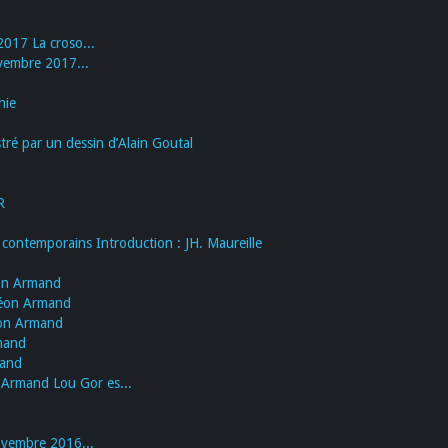
2017 La croso...
vembre 2017...
hie
é par un dessin d’Alain Goutal
R
contemporains Introduction : JH. Maureille
on Armand
éon Armand
on Armand
mand
mand
rmand Lou Gor es...
vembre 2016...