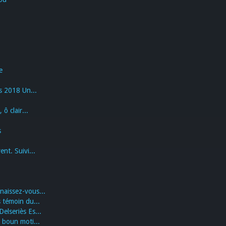
e
s 2018 Un...
ô clair...
s
nt. Suivi...
naissez-vous...
 témoin du...
lseriès Es...
 boun moti...