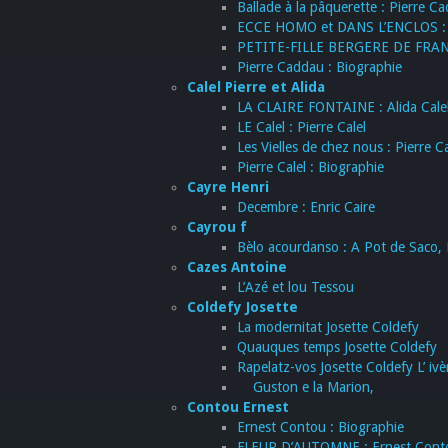
Ballade à la pâquerette : Pierre C
ECCE HOMO et DANS L’ENCLOS : 
PETITE-FILLE BERGERE DE FRANC
Pierre Caddau : Biographie
Calel Pierre et Alida
LA CLAIRE FONTAINE : Alida Cale
LE Calel : Pierre Calel
Les Vielles de chez nous : Pierre Ca
Pierre Calel : Biographie
Cayre Henri
Decembre : Enric Caire
Cayrou f
Bèlo acourdanso : A Pot de Saco, 
Cazes Antoine
L’Azé et lou Tessou
Coldefy Josette
La modernitat Josette Coldefy
Quauques temps Josette Coldefy
Rapelatz-vos Josette Coldefy L’ ivèr
Guston e la Marion,
Contou Ernest
Ernest Contou : Biographie
FLEUR D’AUTOMNE : Ernest Cont