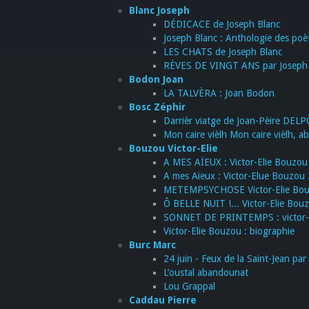
Blanc Joseph
DÉDICACE de Joseph Blanc
Joseph Blanc : Anthologie des poè
LES CHATS de Joseph Blanc
RÈVES DE VINGT ANS par Joseph 
Bodon Joan
LA TALVÈRA : Joan Bodon
Bosc Zéphir
Darrièr viatge de Joan-Pèire DEL
Mon caire vièlh Mon caire vièlh, abr
Bouzou Victor-Elie
A MES AÏEUX : Victor-Elie Bouzo
A mes Aïeux : Victor-Elue Bouzou 
METEMPSYCHOSE Victor-Elie Bou
Ô BELLE NUIT !... Victor-Elie Bou
SONNET DE PRINTEMPS : victor-
Victor-Elie Bouzou : biographie
Burc Marc
24 juin - Feux de la Saint-Jean pa
L’oustal abandounat
Lou Grappal
Caddau Pierre