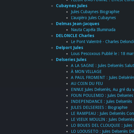
Cubaynes Jules
Jules Cubaynes Biographie
L’auqièro Jules Cubaynes
Delmas Jean-Jacques
Nauta Capèla Illuminada
DELONCLE Charles
Le Pont Valentré - Charles Deloncl
Delport Jules
Lous Pescoxous Publié le : 18 mar
Delseries Jules
A LA SAGNE : Jules Delseriès Salut, 
À MON VILLAGE
A PAUL FROMENT : Jules Delsériè
AU COIN DU FEU
ENNUI Jules Delseriès, Au gré du ve
FOUN POULEMIO : Jules Delseries
INDEPENDANCE : Jules Delseriès
JULES DELSERIES : Biographie
LE RAMPEAU : Jules Delseriès Con
LE VIEUX MOULIN : Jules Delseriès
LO BOUES DEL CLOUQUIE : Jules De
LO LOOUSETO : Jules Delseriès Dé