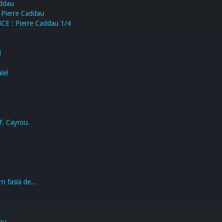
addau
Pierre Caddau
E : Pierre Caddau 1/4
l
lel
F. Cayrou.
n fasiá de...
ou