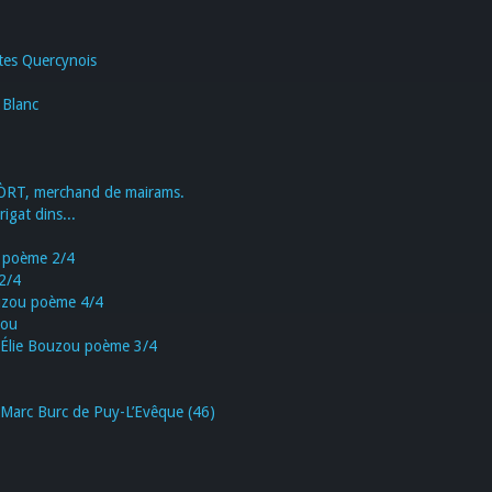
tes Quercynois
Blanc
PÒRT, merchand de mairams.
igat dins...
u poème 2/4
2/4
zou poème 4/4
zou
Élie Bouzou poème 3/4
r Marc Burc de Puy-L’Evêque (46)