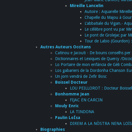
Mireille Lancelin
Autoire : Aquarelle Mireill
Chapelle du Majou à Gourd
L’abbatiale du Vigan.- Aqua
Le célèbre pont vu par Mire
Le pont de Grolejac par Mir
Tour de Labio (Gourdon) : 
Autres Auteurs Occitans
Catinou e Jacouti - De bouns conselhs per 
Dictionnaires et Lexiques de Quercy /Diccio
Lo Portaire de mon enfáncia de Gèli Comb
Los gabariers de la Dordonha Chanson E
Un jorn vendrá de Zefir Bosc
Boissel Docteur
LOU PEILLOROT : Docteur Boissel
Bonhomme Jean
FIJAC EN CARCIN
Mouly Enric
LA TINDONA
Paulin LoÏsa
DIREM A LA NÒSTRA NENA LOÏSA
Biographies