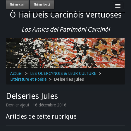
Ò Fial Dels Carcinòls Vertuoses
Accueil
LES QUERCYNOIS & LEUR CULTURE
Los Amics del Patrimòni Carcinòl
PATRIMOINE
GASTRONOMIE
ACTUALITE-CULTURE-EVENEMENTS LOCAUX
>>
Accueil
>
LES QUERCYNOIS & LEUR CULTURE
>
Littérature et Poésie
>
Delseries Jules
Delseries Jules
Dernier ajout : 16 décembre 2016.
Articles de cette rubrique