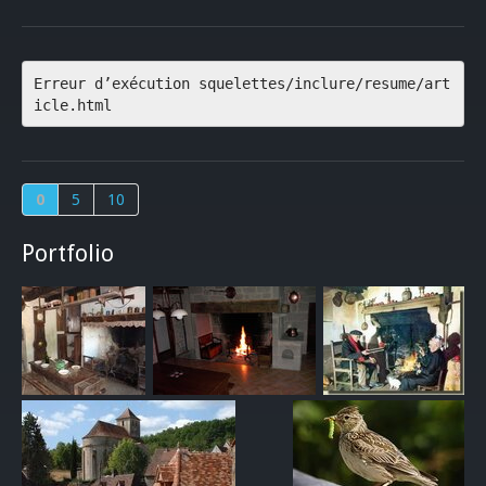
Erreur d’exécution squelettes/inclure/resume/art
icle.html
0
5
10
Portfolio