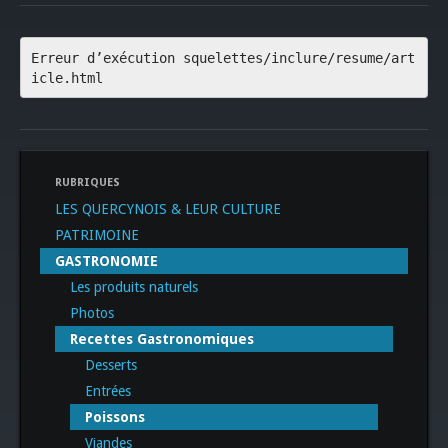
Erreur d’exécution squelettes/inclure/resume/art
icle.html
RUBRIQUES
LES QUERCYNOIS & LEUR CULTURE
PATRIMOINE
GASTRONOMIE
Les produits naturels
Photos
Recettes Gastronomiques
Desserts
Entrées
Poissons
Viandes