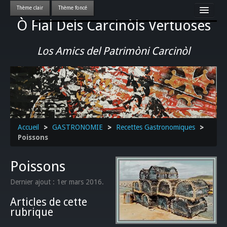
Ò Fial Dels Carcinòls Vertuoses
Accueil
LES QUERCYNOIS & LEUR CULTURE
Los Amics del Patrimòni Carcinòl
PATRIMOINE
GASTRONOMIE
ACTUALITE-CULTURE-EVENEMENTS LOCAUX
>>
Accueil
>
GASTRONOMIE
>
Recettes Gastronomiques
>
Poissons
Poissons
Dernier ajout : 1er mars 2016.
Articles de cette
rubrique