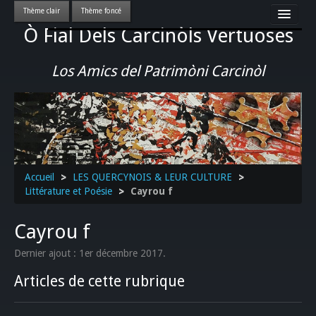
Ò Fial Dels Carcinòls Vertuoses
Accueil
LES QUERCYNOIS & LEUR CULTURE
Los Amics del Patrimòni Carcinòl
PATRIMOINE
GASTRONOMIE
ACTUALITE-CULTURE-EVENEMENTS LOCAUX
>>
Accueil
>
LES QUERCYNOIS & LEUR CULTURE
>
Littérature et Poésie
>
Cayrou f
Cayrou f
Dernier ajout : 1er décembre 2017.
Articles de cette rubrique