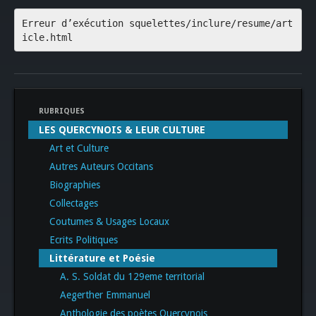
Erreur d’exécution squelettes/inclure/resume/art
icle.html
RUBRIQUES
LES QUERCYNOIS & LEUR CULTURE
Art et Culture
Autres Auteurs Occitans
Biographies
Collectages
Coutumes & Usages Locaux
Ecrits Politiques
Littérature et Poésie
A. S. Soldat du 129eme territorial
Aegerther Emmanuel
Anthologie des poètes Quercynois