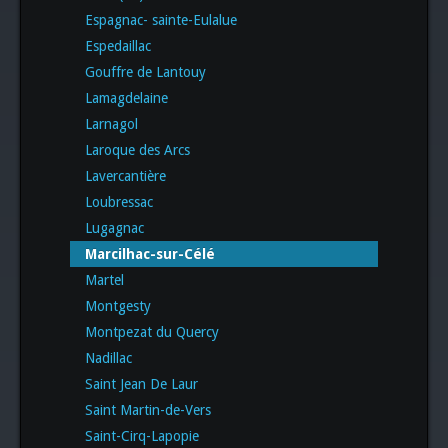
Espagnac- sainte-Eulalue
Espedaillac
Gouffre de Lantouy
Lamagdelaine
Larnagol
Laroque des Arcs
Lavercantière
Loubressac
Lugagnac
Marcilhac-sur-Célé
Martel
Montgesty
Montpezat du Quercy
Nadillac
Saint Jean De Laur
Saint Martin-de-Vers
Saint-Cirq-Lapopie