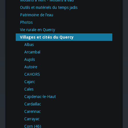
Moulins à vent - Moulins à eau
Outils et matériels du temps jadis
Patrimoine de l’eau
Photos
Vie rurale en Quercy
Villages et cités du Quercy
Albas
Arcambal
Aujols
Autoire
CAHORS
Cajarc
Cales
Capdenac-le-Haut
Cardaillac
Carennac
Carrayac
Corn (46)