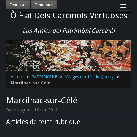
Ò Fial Dels Carcinòls Vertuoses
Accueil
LES QUERCYNOIS & LEUR CULTURE
Los Amics del Patrimòni Carcinòl
PATRIMOINE
GASTRONOMIE
ACTUALITE-CULTURE-EVENEMENTS LOCAUX
>>
Accueil
>
PATRIMOINE
>
Villages et cités du Quercy
>
Marcilhac-sur-Célé
Marcilhac-sur-Célé
Dernier ajout : 14 mai 2017.
Articles de cette rubrique