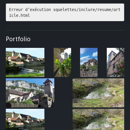
Erreur d’exécution squelettes/inclure/resume/art
icle.html
Portfolio