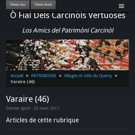
Ò Fial Dels Carcinòls Vertuoses
Accueil
LES QUERCYNOIS & LEUR CULTURE
Los Amics del Patrimòni Carcinòl
PATRIMOINE
GASTRONOMIE
ACTUALITE-CULTURE-EVENEMENTS LOCAUX
>>
Accueil
>
PATRIMOINE
>
Villages et cités du Quercy
>
Varaire (46)
Varaire (46)
Dernier ajout : 23 mars 2017.
Articles de cette rubrique