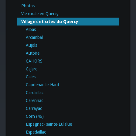
Photos
Vie rurale en Quercy
Villages et cités du Quercy
Albas
Arcambal
Aujols
Autoire
CAHORS
Cajarc
Cales
Capdenac-le-Haut
Cardaillac
Carennac
Carrayac
Corn (46)
Espagnac- sainte-Eulalue
Espedaillac