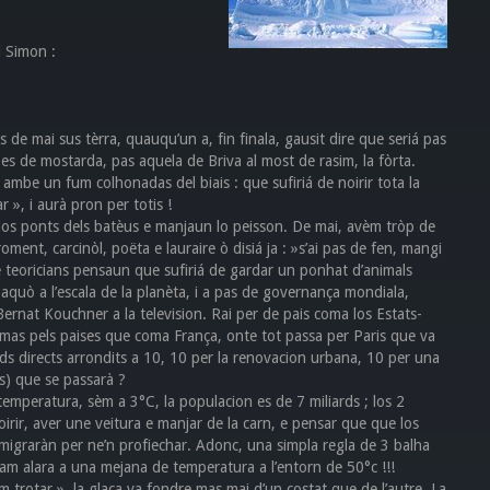
l Simon :
e mai sus tèrra, quauqu’un a, fin finala, gausit dire que seriá pas
es de mostarda, pas aquela de Briva al most de rasim, la fòrta.
be un fum colhonadas del biais : que sufiriá de noirir tota la
r », i aurà pron per totis !
los ponts dels batèus e manjaun lo peisson. De mai, avèm tròp de
ent, carcinòl, poëta e lauraire ò disiá ja : »s’ai pas de fen, mangi
e teoricians pensaun que sufiriá de gardar un ponhat d’animals
 aquò a l’escala de la planèta, i a pas de governança mondiala,
ernat Kouchner a la television. Rai per de pais coma los Estats-
mas pels paises que coma França, onte tot passa per Paris que va
rds directs arrondits a 10, 10 per la renovacion urbana, 10 per una
as) que se passarà ?
emperatura, sèm a 3°C, la populacion es de 7 miliards ; los 2
irir, aver une veitura e manjar de la carn, e pensar que que los
migraràn per ne’n profiechar. Adonc, una simpla regla de 3 balha
am alara a una mejana de temperatura a l’entorn de 50°c !!!
em trotar », la glaça va fondre mas mai d’un costat que de l’autre. La