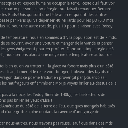
stiques et l’espèce humaine occuper la terre. Reste qu’il faut voir
ale, chacun par son action dérègle tout faisait remarquer Bernard
 les Etats-Unis qui sont une fédération et qui ont des contre-
asse par Paris qui va dépenser 40 Milliards pour les J.O (6,3 mds
plus 10 pour une autre rocade, plus 10 pour la liaison avec Roissy,
s de température, nous en sommes à 3°, la population est de 7 mds,
e se nourrir, avoir une voiture et manger de la viande et penser
 les gens émigreront pour en profiter. Donc une simple règle de 3
4°, nous serions alors à une moyenne de température autour de
toi bien qu’on va trotter »., la glace va fondre mais plus d’un côté
es : l’eau, la mer et le reste vont bouger, il pleuvra des fagots de
 Aragon dans ce poème traduit en provençal par J.Guericolas :
ue les naufrageurs enflammèrent Moi je voyais briller au-dessus de la
 pas à la noce, les Teddy Riner de 140kg, les basketteurs de
s pas briller les yeux d’Elsa !
 d’Amérique du côté de la terre de Feu, quelques mongols habitués
ond d’une grotte alpine ou dans la caverne d’une gorge de
 car nous-autres, nous n’avons pas réussi, sauf que dans des mds