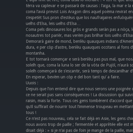
tèrra va caplevar e se passarà de causas : l’aiga, la mar e l
coma l’aviá previst Lois Aragon dins aquel poèma revirat en
s’espetèt Sus pron d’estèus que los naufraijaires enfuòquèron
uelhs d’Elsa, leis uelhs d’Elsa…
Coma pels dinosaures los gròs e grands seràn pas a nòça, l
nosautres tot parièr, mas verèm pas brilhar lois uelhs d’Elsa
Demorarà gaire de mond, benlèu quauques indians d’America
dura, e per còp d’astre, benlèu quauques occitans al fons 
montanha.
E tot tornarà començar e serà benlèu pas pus mal, que nosa
solelh que, coma la luna lo ser de la vòta de Pujòl, n’aurà 
solelh començarà de s’escantir, serà temps de descanilhar d
En esperar, bevèm un còp e del bon tant qu’ a faire.
Uuois :
Depuis que l’on entend dire que nous serons une poignée de 
ce ne serait pas sans conséquences ! La discussion qui suiv
raisin, mais la forte. Tous ces gens tombèrent d’accord que
qu’il suffirait de nourrir tout l’immense troupeau en mettant
tous !
Ce n’est pas nouveau, cela se fait déjà en Asie, les gens c
nous avons trop de paille ; fermentée et apprêtée elle est
disait déjà : » si je n’ai pas de foin je mange de la paille, m