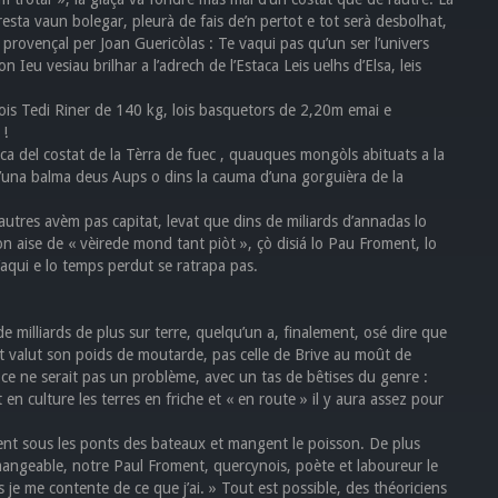
a resta vaun bolegar, pleurà de fais de’n pertot e tot serà desbolhat,
 provençal per Joan Guericòlas : Te vaqui pas qu’un ser l’univers
 Ieu vesiau brilhar a l’adrech de l’Estaca Leis uelhs d’Elsa, leis
ois Tedi Riner de 140 kg, lois basquetors de 2,20m emai e
 !
 del costat de la Tèrra de fuec , quauques mongòls abituats a la
d’una balma deus Aups o dins la cauma d’una gorguièra de la
utres avèm pas capitat, levat que dins de miliards d’annadas lo
son aise de « vèirede mond tant piòt », çò disiá lo Pau Froment, lo
’aqui e lo temps perdut se ratrapa pas.
milliards de plus sur terre, quelqu’un a, finalement, osé dire que
it valut son poids de moutarde, pas celle de Brive au moût de
 ce ne serait pas un problème, avec un tas de bêtises du genre :
 en culture les terres en friche et « en route » il y aura assez pour
hient sous les ponts des bateaux et mangent le poisson. De plus
 mangeable, notre Paul Froment, quercynois, poète et laboureur le
ais je me contente de ce que j’ai. » Tout est possible, des théoriciens