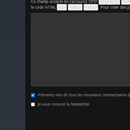
Ce champ accepte les raccourcis SPIP
{{gras}}
{it
le code HTML
<q>
<del>
<ins>
. Pour créer des p
Prévenez-moi de tous les nouveaux commentaires de
Je veux recevoir la Newsletter