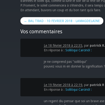
d’années le soleil qui, comme la lune le soir de la fête de P
P.Froment, le soleil commencera à s’éteindre, il sera temps
En attendant, buvons un coup et du bon tant qu’à faire.
← BAL TRAD - 10 FEVRIER 2018 - LAMAGDELAINE
Vos commentaires
Le 18 février 2018 à 22:35
,
par
patrick R.
En réponse à :
Solilòqui Carcinòl :
je ne comprend pas "solilòqui"
pouvez vous m en donner la signification 
Le 19 février 2018 à 22:19
,
par
patrick R
En réponse à :
Solilòqui Carcinòl :
un regent diu pensar que soi un brave ase v