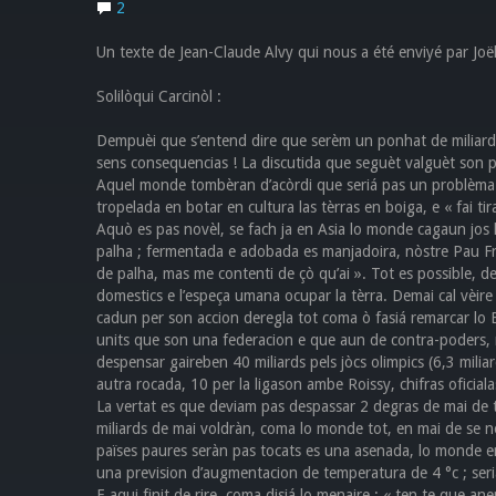
2
Un texte de Jean-Claude Alvy qui nous a été enviyé par Joë
Solilòqui Carcinòl :
Dempuèi que s’entend dire que serèm un ponhat de miliards d
sens consequencias ! La discutida que seguèt valguèt son p
Aquel monde tombèran d’acòrdi que seriá pas un problèma am
tropelada en botar en cultura las tèrras en boiga, e « fai tira
Aquò es pas novèl, se fach ja en Asia lo monde cagaun jos 
palha ; fermentada e adobada es manjadoira, nòstre Pau From
de palha, mas me contenti de çò qu’ai ». Tot es possible, d
domestics e l’espeça umana ocupar la tèrra. Demai cal vèire
cadun per son accion deregla tot coma ò fasiá remarcar lo B
units que son una federacion e que aun de contra-poders, 
despensar gaireben 40 miliards pels jòcs olimpics (6,3 milia
autra rocada, 10 per la ligason ambe Roissy, chifras oficial
La vertat es que deviam pas despassar 2 degras de mai de t
miliards de mai voldràn, coma lo monde tot, en mai de se no
païses paures seràn pas tocats es una asenada, lo monde e
una prevision d’augmentacion de temperatura de 4 °c ; seri
E aqui finit de rire, coma disiá lo menaire : « ten te que an