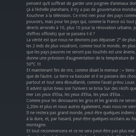
pensent qu’il suffirait de garder une poignée d’animaux dome
çà à l’échelle planétaire, il n’y a pas de gouvernance mondi
Kouchner à la télévision. Ce n’est rien pour des pays comme
pouvoirs, mais pour les pays qui, comme la France où tout p
directs arrondis à 10, plus 10 pour la rénovation urbaine, 
chiffres officiels) que se passera-t-il ?
La vérité est que nous ne devrions pas dépasser 2° de plu
les 2 mds de plus voudront, comme tout le monde, en plus d
que les pays pauvres ne seront pas touchés est une ânerie,
donne une prévision d’augmentation de la température de 
50°C !!!
Et maintenant fini de rire, comme disait le meneur : » tiens-
que de l’autre. La terre va basculer et il se passera des chos
partout et tout sera ébouillanté, comme l’avait prévu Louis
Il advint qu’un beau soir l’univers se brisa Sur des récifs q
mer Les yeux d’Elsa, les yeux d’Elsa, les yeux d’Elsa…
Comme pour les dinosaures les gros et les grands ne seront
2,20m et plus et nous autres également, mais nous ne verron
Il ne restera pas grand monde, peut-être quelques indiens
à la dure, et, par hasard, peut-être quelques occitans au f
montagne.
Et tout recommencera et ce ne sera peut-être pas plus mal