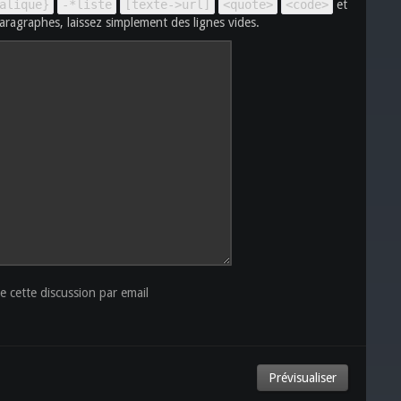
alique}
-*liste
[texte->url]
<quote>
<code>
et
aragraphes, laissez simplement des lignes vides.
 cette discussion par email