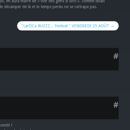
ujol, en aura marre de « voir des gens si sots », comme disait
 de décamper de là et le temps perdu ne se rattrape pas.
"LarŌCa BUZZZ... Festival " VENDREDI 25 AOÛT →
#
?
#
estit !