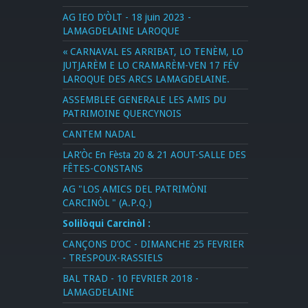
AG IEO D’ÒLT - 18 juin 2023 -
LAMAGDELAINE LAROQUE
« CARNAVAL ES ARRIBAT, LO TENÈM, LO
JUTJARÈM E LO CRAMARÈM-VEN 17 FÉV
LAROQUE DES ARCS LAMAGDELAINE.
ASSEMBLEE GENERALE LES AMIS DU
PATRIMOINE QUERCYNOIS
CANTEM NADAL
LAR’Òc En Fèsta 20 & 21 AOUT-SALLE DES
FÊTES-CONSTANS
AG "LOS AMICS DEL PATRIMÒNI
CARCINÒL " (A.P.Q.)
Solilòqui Carcinòl :
CANÇONS D’OC - DIMANCHE 25 FEVRIER
- TRESPOUX-RASSIELS
BAL TRAD - 10 FEVRIER 2018 -
LAMAGDELAINE