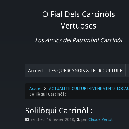
Ò Fial Dels Carcinòls
Vertuoses
Los Amics del Patrimòni Carcinòl
Accueil
LES QUERCYNOIS & LEUR CULTURE
Accueil
>
ACTUALITE-CULTURE-EVENEMENTS LOCA
Solilòqui Carcinòl :
Solilòqui Carcinòl :
vendredi 16 février 2018
,
par
Claude Vertut