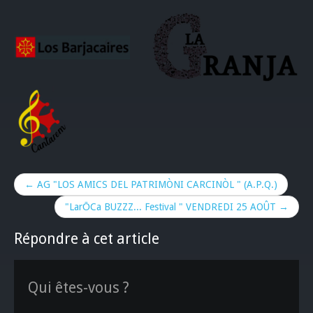
← AG "LOS AMICS DEL PATRIMÒNI CARCINÒL " (A.P.Q.)
"LarŌCa BUZZZ... Festival " VENDREDI 25 AOÛT →
Répondre à cet article
Qui êtes-vous ?