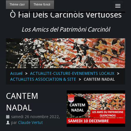
Ò Fial Dels Carcinòls Vertuoses
Accueil
LES QUERCYNOIS & LEUR CULTURE
Los Amics del Patrimòni Carcinòl
PATRIMOINE
GASTRONOMIE
ACTUALITE-CULTURE-EVENEMENTS LOCAUX
>>
Accueil
>
ACTUALITE-CULTURE-EVENEMENTS LOCAUX
>
ACTUALITES ASSOCIATION & SITE
>
CANTEM NADAL
CANTEM
NADAL
samedi 26 novembre 2022
,
par
Claude Vertut