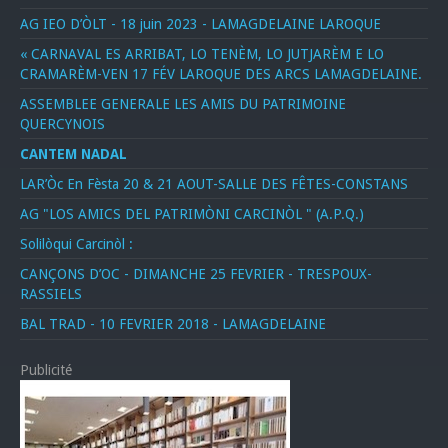
AG IEO D’ÒLT - 18 juin 2023 - LAMAGDELAINE LAROQUE
« CARNAVAL ES ARRIBAT, LO TENÈM, LO JUTJARÈM E LO
CRAMARÈM-VEN 17 FÉV LAROQUE DES ARCS LAMAGDELAINE.
ASSEMBLEE GENERALE LES AMIS DU PATRIMOINE
QUERCYNOIS
CANTEM NADAL
LAR’Òc En Fèsta 20 & 21 AOUT-SALLE DES FÊTES-CONSTANS
AG "LOS AMICS DEL PATRIMÒNI CARCINÒL " (A.P.Q.)
Solilòqui Carcinòl :
CANÇONS D’OC - DIMANCHE 25 FEVRIER - TRESPOUX-
RASSIELS
BAL TRAD - 10 FEVRIER 2018 - LAMAGDELAINE
Publicité