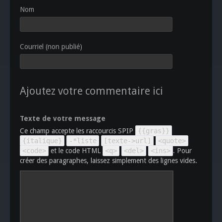
Nom
Courriel (non publié)
Ajoutez votre commentaire ici
Texte de votre message
Ce champ accepte les raccourcis SPIP
{{gras}}
{italique}
-*liste
[texte->url]
<quote>
<code>
et le code HTML
<q>
<del>
<ins>
. Pour
créer des paragraphes, laissez simplement des lignes vides.