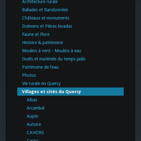
Architecture rurale
Ballades et Randonnées
Châteaux et monuments
Dolmens et Pèiras levadas
Faune et Flore
Histoire & patrimoine
Moulins à vent - Moulins à eau
Outils et matériels du temps jadis
Patrimoine de l’eau
Photos
Vie rurale en Quercy
Villages et cités du Quercy
Albas
Arcambal
Aujols
Autoire
CAHORS
Cajarc