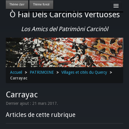
Ò Fial Dels Carcinòls Vertuoses
Accueil
LES QUERCYNOIS & LEUR CULTURE
Los Amics del Patrimòni Carcinòl
PATRIMOINE
GASTRONOMIE
ACTUALITE-CULTURE-EVENEMENTS LOCAUX
>>
Accueil
>
PATRIMOINE
>
Villages et cités du Quercy
>
Carrayac
Carrayac
Dernier ajout : 21 mars 2017.
Articles de cette rubrique