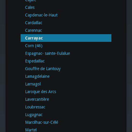
Cales
Capdenac-le-Haut
Cardaillac
Carennac
Carrayac
Corn (46)
Espagnac- sainte-Eulalue
Espedaillac
Gouffre de Lantouy
Lamagdelaine
Larnagol
Laroque des Arcs
Lavercantière
Loubressac
Lugagnac
Marcilhac-sur-Célé
Martel