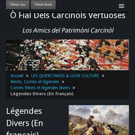
Ò Fial Dels Carcinòls Vertuoses
Accueil
LES QUERCYNOIS & LEUR CULTURE
Los Amics del Patrimòni Carcinòl
PATRIMOINE
GASTRONOMIE
ACTUALITE-CULTURE-EVENEMENTS LOCAUX
>>
Accueil
>
LES QUERCYNOIS & LEUR CULTURE
>
Récits, Contes et légendes
>
Contes Récits et légendes divers
>
Légendes Divers (En français)
Légendes
Divers (En