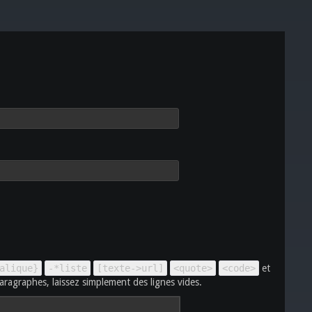
alique}
-*liste
[texte->url]
<quote>
<code>
et
aragraphes, laissez simplement des lignes vides.