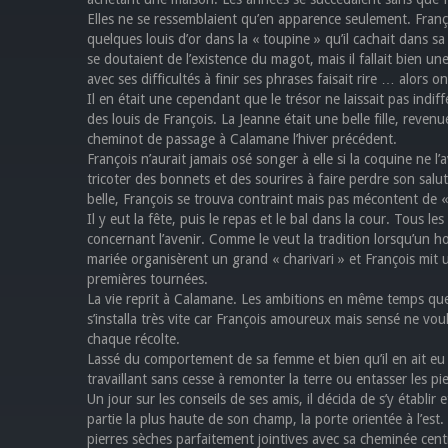
Elles ne se ressemblaient qu’en apparence seulement. Franço
quelques louis d’or dans la « toupine » qu’il cachait dans sa
se doutaient de l’existence du magot, mais il fallait bien un
avec ses difficultés à finir ses phrases faisait rire … alors 
Il en était une cependant que le trésor ne laissait pas indif
des louis de François. La Jeanne était une belle fille, reve
cheminot de passage à Calamane l’hiver précédent.
François n’aurait jamais osé songer à elle si la coquine ne l
tricoter des bonnets et des sourires à faire perdre son salu
belle, François se trouva contraint mais pas mécontent de « 
Il y eut la fête, puis le repas et le bal dans la cour. Tous l
concernant l’avenir. Comme le veut la tradition lorsqu’un 
mariée organisèrent un grand « charivari » et François mit u
premières tournées.
La vie reprit à Calamane. Les ambitions en même temps que 
s’installa très vite car François amoureux mais sensé ne voul
chaque récolte.
Lassé du comportement de sa femme et bien qu’il en ait eu u
travaillant sans cesse à remonter la terre ou entasser les pie
Un jour sur les conseils de ses amis, il décida de s’y établir 
partie la plus haute de son champ, la porte orientée à l’es
pierres sèches parfaitement jointives avec sa cheminée centr