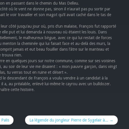
it-on en passant dans le chemin du Mas Delleu.
ôté où le vent ne donne pas, sinon il n’aurait pas pu sortir par
ait le voir travailler et son magot qu’il avait caché dans le tas de
leur côté jusqu’au jour où, pris d’un malaise, François fut rapporté
lle put et lui demanda à nouveau où étaient les louis. Dans
rtiellement, le malheureux bègue, avec ce qui lui restait de forces
 menton la cheminée qui lui faisait face et au-delà des murs, la
 comprit jamais et eut beau fouiller dans l’âtre sur le manteau et
e trouva rien.
rre en quelques jours sur notre commune, comme sur ses voisines
, au soir de leur vie me disaient : « mon pauvre garçon, dans vingt
élas, tu verras tout en ruine et désert ».
nd le descendant de François a voulu vendre à un candidat à la
e, il a, au préalable, enlevé lui-même le cayrou avec un bulldozer.
ître cette histoire.
 Palis
La légende du jongleur Pierre de Sygelair à... →