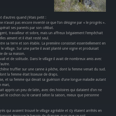
 d’autres quand j’étais petit :
e n’avait pas encore inventé ce que l’on désigne par « le progrès ».
spérait ses parents par son célibat.
gent, travailleur et sobre, mais un affreux bégaiement l’empêchait
les aiment et il était resté seul.
re sa terre et son étable. La première consistait essentiellement en
le village. Sur une partie il avait planté une vigne et produisait
vie de sa maison.
ail et de solitude. Dans le village il avait de nombreux amis avec
’autre.
 un chêne truffier sur une canne à pêche, dont la femme venait du sud.
 dont la femme était lisseuse de draps.
isse, et sa femme qui devait sa guérison d’une longue maladie autant
n mari,
ait appris un peu de latin, avec des histoires qui dataient d’on ne
sait le cochon ou le canard selon la saison, mieux que personne
rés qui avaient trouvé le village agréable et s’y étaient arrêtés en
rançois éprouve le besoin de changer quoi que ce soit.