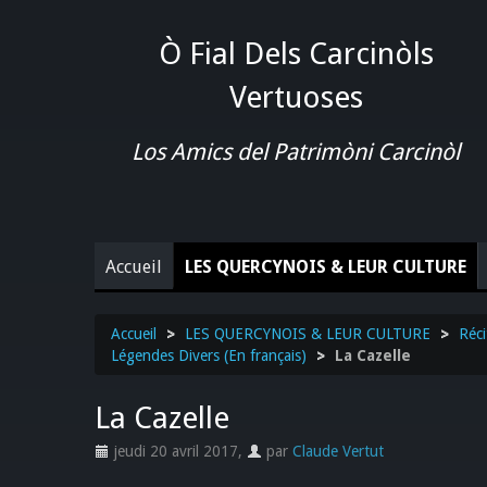
Ò Fial Dels Carcinòls
Vertuoses
Los Amics del Patrimòni Carcinòl
Accueil
LES QUERCYNOIS & LEUR CULTURE
Accueil
>
LES QUERCYNOIS & LEUR CULTURE
>
Réci
Légendes Divers (En français)
>
La Cazelle
La Cazelle
jeudi 20 avril 2017
,
par
Claude Vertut