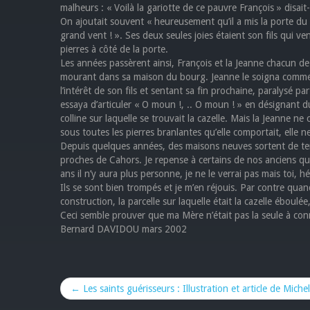
malheurs : « Voilà la gariotte de ce pauvre François » disa
On ajoutait souvent « heureusement qu’il a mis la porte du c
grand vent ! ». Ses deux seules joies étaient son fils qui ven
pierres à côté de la porte.
Les années passèrent ainsi, François et la Jeanne chacun de 
mourant dans sa maison du bourg. Jeanne le soigna comme e
l’intérêt de son fils et sentant sa fin prochaine, paralysé pa
essaya d’articuler « O moun !, .. O moun ! » en désignant du
colline sur laquelle se trouvait la cazelle. Mais la Jeanne ne
sous toutes les pierres branlantes qu’elle comportait, elle n
Depuis quelques années, des maisons neuves sortent de te
proches de Cahors. Je repense à certains de nos anciens qui
ans il n’y aura plus personne, je ne le verrai pas mais toi, h
Ils se sont bien trompés et je m’en réjouis. Par contre qua
construction, la parcelle sur laquelle était la cazelle éboulé
Ceci semble prouver que ma Mère n’était pas la seule à conna
Bernard DAVIDOU mars 2002
← Les saints guérisseurs : Illustration et article de Michel