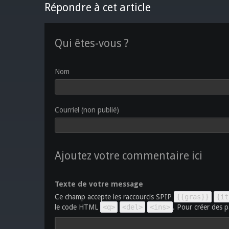
Répondre à cet article
Qui êtes-vous ?
Nom
Courriel (non publié)
Ajoutez votre commentaire ici
Texte de votre message
Ce champ accepte les raccourcis SPIP
{{gras}}
{it
le code HTML
<q>
<del>
<ins>
. Pour créer des p