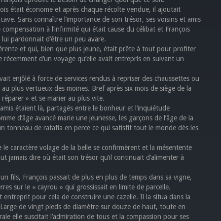
is était économe et après chaque récolte vendue, il ajoutait
 cave. Sans connaître l’importance de son trésor, ses voisins et amis
e compensation à l’infirmité qui était cause du célibat et François
on lui pardonnait d’être un peu avare.
férente et qui, bien que plus jeune, était prête à tout pour profiter
nue récemment d’un voyage qu’elle avait entrepris en suivant un
’avait enjôlé à force de services rendus à repriser des chaussettes ou
t au plus vertueux des moines. Bref après six mois de siège de la
réparer » et se marier au plus vite.
es amis étaient là, partagés entre le bonheur et l’inquiétude
homme d’âge avancé marie une jeunesse, les garçons de l’âge de la
n tonneau de ratafia en perce ce qui satisfit tout le monde dès les
le caractère volage de la belle se confirmèrent et la mésentente
ut jamais dire où était son trésor qu’il continuait d’alimenter à
n fils, François passait de plus en plus de temps dans sa vigne,
rres sur le « cayrou » qui grossissait en limite de parcelle.
et entreprit pour cela de construire une cazelle. Il la situa dans la
t. Large de vingt pieds de diamètre sur douze de haut, toute en
ale elle suscitait l’admiration de tous et la compassion pour ses