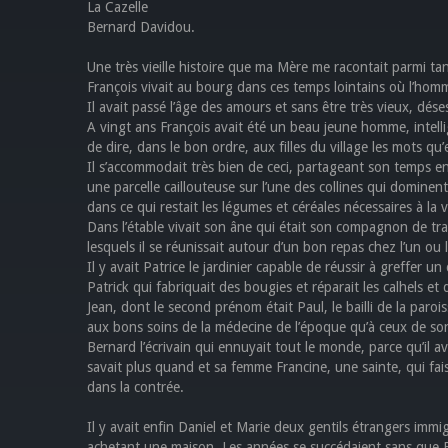
La Cazelle
Bernard Davidou.
Une très vieille histoire que ma Mère me racontait parmi tant
François vivait au bourg dans ces temps lointains où l’homm
Il avait passé l’âge des amours et sans être très vieux, dése
A vingt ans François avait été un beau jeune homme, intelli
de dire, dans le bon ordre, aux filles du village les mots qu’el
Il s’accommodait très bien de ceci, partageant son temps ent
une parcelle caillouteuse sur l’une des collines qui dominent 
dans ce qui restait les légumes et céréales nécessaires à la 
Dans l’étable vivait son âne qui était son compagnon de trav
lesquels il se réunissait autour d’un bon repas chez l’un ou l
Il y avait Patrice le jardinier capable de réussir à greffer
Patrick qui fabriquait des bougies et réparait les calhels et
Jean, dont le second prénom était Paul, le bailli de la paro
aux bons soins de la médecine de l’époque qu’à ceux de so
Bernard l’écrivain qui ennuyait tout le monde, parce qu’il av
savait plus quand et sa femme Francine, une sainte, qui fai
dans la contrée.
Il y avait enfin Daniel et Marie deux gentils étrangers immig
achetant une maison. Les années se succédaient sans que F