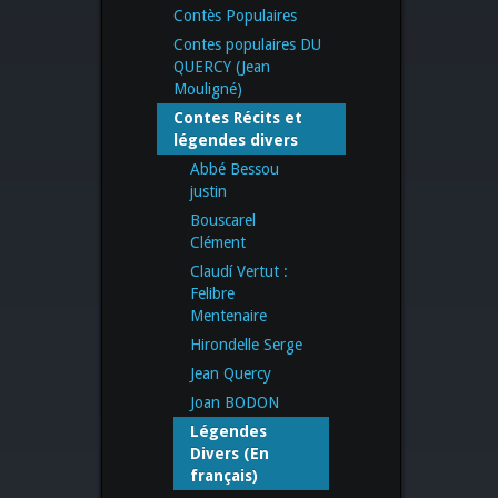
Contès Populaires
Contes populaires DU
QUERCY (Jean
Mouligné)
Contes Récits et
légendes divers
Abbé Bessou
justin
Bouscarel
Clément
Claudí Vertut :
Felibre
Mentenaire
Hirondelle Serge
Jean Quercy
Joan BODON
Légendes
Divers (En
français)