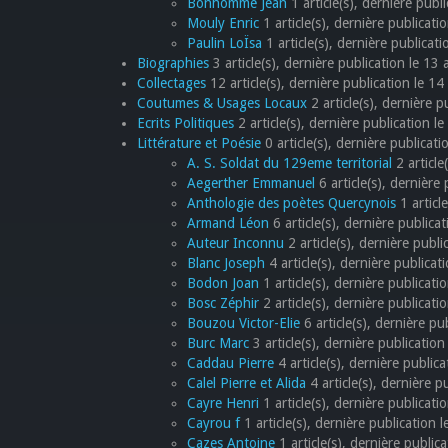
Bonhomme Jean
1 article(s), dernière publ
Mouly Enric
1 article(s), dernière publica
Paulin LoÏsa
1 article(s), dernière publicati
Biographies
3 article(s), dernière publication le 13
Collectages
12 article(s), dernière publication le 1
Coutumes & Usages Locaux
2 article(s), dernière 
Ecrits Politiques
2 article(s), dernière publication le
Littérature et Poésie
0 article(s), dernière publicati
A. S. Soldat du 129eme territorial
2 article
Aegerther Emmanuel
6 article(s), dernière
Anthologie des poètes Quercynois
1 articl
Armand Léon
6 article(s), dernière public
Auteur Inconnu
2 article(s), dernière publi
Blanc Joseph
4 article(s), dernière publica
Bodon Joan
1 article(s), dernière publicat
Bosc Zéphir
2 article(s), dernière publicati
Bouzou Victor-Elie
6 article(s), dernière p
Burc Marc
3 article(s), dernière publicatio
Caddau Pierre
4 article(s), dernière publi
Calel Pierre et Alida
4 article(s), dernière 
Cayre Henri
1 article(s), dernière publicat
Cayrou f
1 article(s), dernière publication
Cazes Antoine
1 article(s), dernière publi