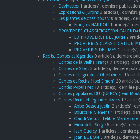
Devinettes
1 article(s), dernière publicati
Expressions & Jurons
3 article(s), dernière
Les plantes de chez nous v
0 article(s), de
François NARDOU
1 article(s), de
PROVERBES CLASSIFICATION CALENDA
LO PROV£ERBI DEL JORN
2 artic
PROVERBES CLASSIFICATION 
PROVÈRBIS DEL MÈS
1 article(s)
Récits, Contes et légendes
0 article(s), dernière pu
Contes de la Vielha França
7 article(s), der
Contès de Sibòt
3 article(s), dernière publ
Contes et Légendes ( Oberheiner)
16 articl
Contes et Récits ( Joel Simon)
20 article(s),
Contès Populaires
13 article(s), dernière p
Contes populaires DU QUERCY (Jean Moul
Contes Récits et légendes divers
17 article
Abbé Bessou justin
2 article(s), d
Bouscarel Clément
1 article(s), de
Claudí Vertut : Felibre Mentenaire
2
Hirondelle Serge
6 article(s), derni
Jean Quercy
1 article(s), dernière 
Joan BODON
2 article(s), dernière