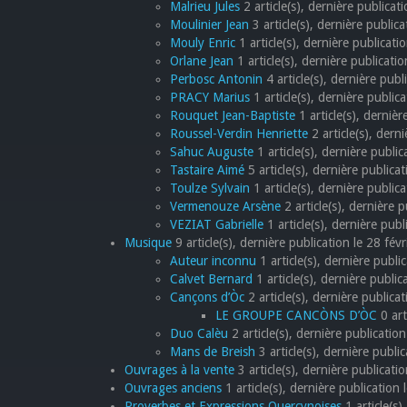
Malrieu Jules
2 article(s), dernière publicat
Moulinier Jean
3 article(s), dernière public
Mouly Enric
1 article(s), dernière publicat
Orlane Jean
1 article(s), dernière publicat
Perbosc Antonin
4 article(s), dernière pub
PRACY Marius
1 article(s), dernière publica
Rouquet Jean-Baptiste
1 article(s), dernièr
Roussel-Verdin Henriette
2 article(s), der
Sahuc Auguste
1 article(s), dernière public
Tastaire Aimé
5 article(s), dernière publica
Toulze Sylvain
1 article(s), dernière publi
Vermenouze Arsène
2 article(s), dernière
VEZIAT Gabrielle
1 article(s), dernière publ
Musique
9 article(s), dernière publication le 28 fév
Auteur inconnu
1 article(s), dernière publi
Calvet Bernard
1 article(s), dernière public
Cançons d’Òc
2 article(s), dernière public
LE GROUPE CANCÒNS D’ÒC
0 art
Duo Calèu
2 article(s), dernière publicati
Mans de Breish
3 article(s), dernière publi
Ouvrages à la vente
3 article(s), dernière publicati
Ouvrages anciens
1 article(s), dernière publication 
Proverbes et Expressions Quercynoises
1 article(s)