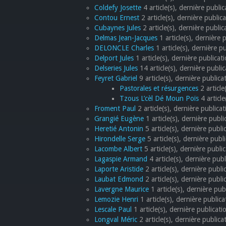
Coldefy Josette
4 article(s), dernière publi
Contou Ernest
2 article(s), dernière publi
Cubaynes Jules
2 article(s), dernière publ
Delmas Jean-Jacques
1 article(s), dernière
DELONCLE Charles
1 article(s), dernière pu
Delport Jules
1 article(s), dernière publicati
Delseries Jules
14 article(s), dernière publ
Feyret Gabriel
9 article(s), dernière publica
Pastorales et résurgences
2 article
Tzous L’cèl Dé Moun Poïs
4 article
Froment Paul
2 article(s), dernière publi
Grangié Eugène
1 article(s), dernière publ
Heretié Antonin
5 article(s), dernière publ
Hirondelle Serge
5 article(s), dernière pub
Lacombe Albert
5 article(s), dernière public
Lagaspie Armand
4 article(s), dernière publ
Laporte Aristide
2 article(s), dernière pub
Laubat Edmond
2 article(s), dernière publ
Lavergne Maurice
1 article(s), dernière p
Lemozie Henri
1 article(s), dernière publica
Lescale Paul
1 article(s), dernière publicati
Longval Méric
2 article(s), dernière publica