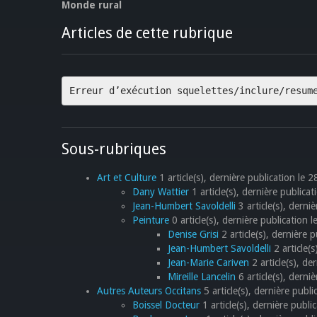
Monde rural
Articles de cette rubrique
Erreur d’exécution squelettes/inclure/resum
Sous-rubriques
Art et Culture
1 article(s), dernière publication le 
Dany Wattier
1 article(s), dernière publica
Jean-Humbert Savoldelli
3 article(s), derniè
Peinture
0 article(s), dernière publication
Denise Grisi
2 article(s), dernière 
Jean-Humbert Savoldelli
2 article(
Jean-Marie Cariven
2 article(s), d
Mireille Lancelin
6 article(s), dern
Autres Auteurs Occitans
5 article(s), dernière publi
Boissel Docteur
1 article(s), dernière publ