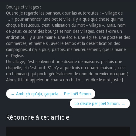
Bourgs et villages :
Quand je regarde les panneaux sur las autoroutes : « village de
… » pour annoncer une petite ville, il y a quelque chose qui me
choque beaucoup, c’est l’utilisation du mot « village ». Mais, nom
de Zeus, ce sont des bourgs et non des villages, c’est à-dire un
endroit où il y a une mairie, une école, une église, une poste et des
commerces, et même si, avec le temps et la désertification des
campagnes, il n’y a plus, parfois, malheureusement, que la mairie
et l’église.
Un village, c’est seulement une dizaine de maisons, parfois une
chapelle, et c’est tout. S’il n’y a que trois ou quatre maisons, c’est
un hameau ( qui porte généralement le nom du premier occupant).
Alors, il faut appeler un chat « un chat »… et dire le mot juste.J
← Amb çò qu’aja, çaquela… Per Joël Simon
Lo deute per Joël Simon. →
Répondre à cet article