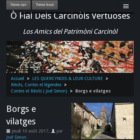
Ò Fial Dels Carcinòls Vertuoses
Accueil
LES QUERCYNOIS & LEUR CULTURE
Los Amics del Patrimòni Carcinòl
PATRIMOINE
GASTRONOMIE
ACTUALITE-CULTURE-EVENEMENTS LOCAUX
>>
Accueil
>
LES QUERCYNOIS & LEUR CULTURE
>
Récits, Contes et légendes
>
Contes et Récits ( Joel Simon)
>
Borgs e vilatges
Borgs e
vilatges
jeudi 10 août 2017
,
par
Joël Simon