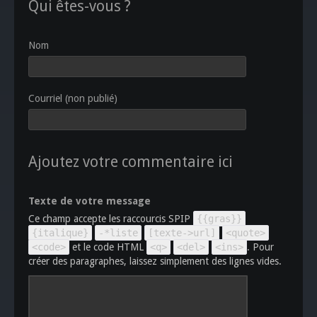
Qui êtes-vous ?
Nom
Courriel (non publié)
Ajoutez votre commentaire ici
Texte de votre message
Ce champ accepte les raccourcis SPIP
{{gras}}
{italique}
-*liste
[texte->url]
<quote>
<code>
et le code HTML
<q>
<del>
<ins>
. Pour
créer des paragraphes, laissez simplement des lignes vides.