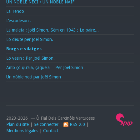
UN NÒBLE NÈCI / UN NOBLE NAÏF
La Tendo
L’escodeson :
La maleta : Joël Simon. Sèm en 1943 ; Lo paire...
Lo deute per Joël Simon.
Borgs e vilatges
Lo vesin : Per Joël Simon.
Amb çò qu’aja, çaquela… Per Joël Simon
Un nòble neci par Joël Simon
2023-2026 — Ò Fial Dels Carcinòls Vertuoses
Plan du site
|
Se connecter
|
RSS 2.0
|
Mentions légales
|
Contact