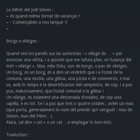
Lo bilhèt del Joël Simon :
–
ès quand mèma tornat de vacanças !
–
- Començabèn a nos lanquir !!
–
Borgs e vilatges :
Quand vesi los panèls sus las autòrotas : « village de … » per
anonciar una vilòta, i a quicòm que me tafura plan, es l’usança del
mòt « vilatge ». Mas, mila-Dièu, son de borgs, e pas de vilatges.
Un borg, es un borg, es a dire un endrèch que i a l’ostal de la
comuna, una escòla, una glèisa, una pòsta e de commercis, e mai
se, amb lo temps e la desertificacion del campèstre, de còp, i a pas
pus, malurosament, que l’ostal comunal e la glèisa !
Un vilatge, es solament una detzenada d’ostales, de còp una
capèla, e es tot. Se i a pas que tres o quatre ostales , avèm un mas
(que porta, generalament lo nom del primièr qu’i venguèt : mas de
Simon, mas del Pèire…).
Alara, cal dire « cat » a un cat….e emplegar lo bon mòt.
Traduction :