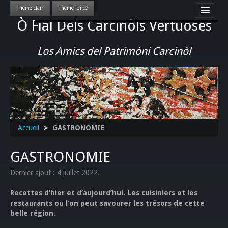
Ò Fial Dels Carcinòls Vertuoses
Accueil
LES QUERCYNOIS & LEUR CULTURE
Los Amics del Patrimòni Carcinòl
PATRIMOINE
GASTRONOMIE
ACTUALITE-CULTURE-EVENEMENTS LOCAUX
>>
Accueil
>
GASTRONOMIE
GASTRONOMIE
Dernier ajout : 4 juillet 2022.
Recettes d’hier et d’aujourd’hui. Les cuisiniers et les
restaurants ou l’on peut savourer les trésors de cette
belle région.