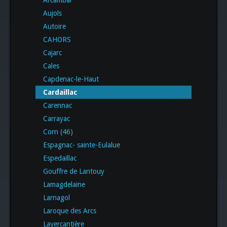
Arcambal
Aujols
Autoire
CAHORS
Cajarc
Cales
Capdenac-le-Haut
Cardaillac
Carennac
Carrayac
Corn (46)
Espagnac- sainte-Eulalue
Espedaillac
Gouffre de Lantouy
Lamagdelaine
Larnagol
Laroque des Arcs
Lavercantière