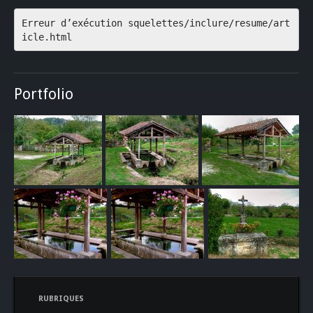
Erreur d’exécution squelettes/inclure/resume/art
icle.html
Portfolio
RUBRIQUES