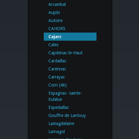
Arcambal
Aujols
Autoire
CAHORS
Cajarc
Cales
Capdenac-le-Haut
Cardaillac
Carennac
Carrayac
Corn (46)
Espagnac- sainte-
Eulalue
Espedaillac
Gouffre de Lantouy
Lamagdelaine
Larnagol