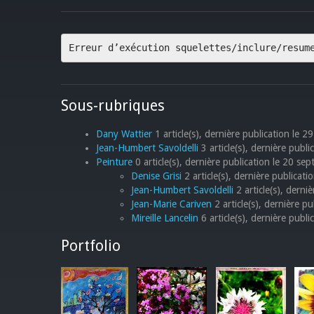
Erreur d’exécution squelettes/inclure/resum
Sous-rubriques
Dany Wattier
1 article(s), dernière publication le 2
Jean-Humbert Savoldelli
3 article(s), dernière public
Peinture
0 article(s), dernière publication le 20 s
Denise Grisi
2 article(s), dernière publicati
Jean-Humbert Savoldelli
2 article(s), dern
Jean-Marie Cariven
2 article(s), dernière p
Mireille Lancelin
6 article(s), dernière publ
Portfolio