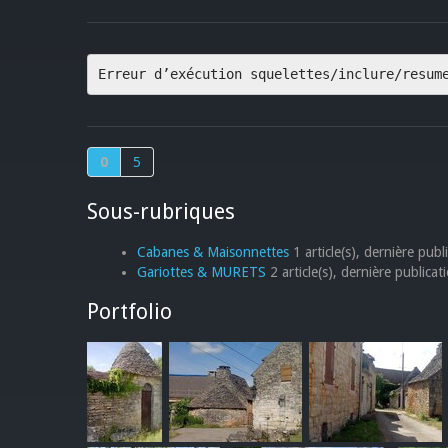
Erreur d’exécution squelettes/inclure/resum
0
5
Sous-rubriques
Cabanes & Maisonnettes
1 article(s), dernière publ
Gariottes & MURETS
2 article(s), dernière publica
Portfolio