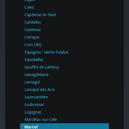
Cales
Capdenac-le-Haut
Cardaillac
Carennac
Carrayac
Corn (46)
Espagnac- sainte-Eulalue
Espedaillac
Gouffre de Lantouy
Lamagdelaine
Larnagol
Laroque des Arcs
Lavercantière
Loubressac
Lugagnac
Marcilhac-sur-Célé
Martel