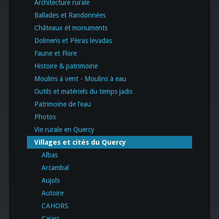
Architecture rurale
Ballades et Randonnées
Châteaux et monuments
Dolmens et Pèiras levadas
Faune et Flore
Histoire & patrimoine
Moulins à vent - Moulins à eau
Outils et matériels du temps jadis
Patrimoine de l’eau
Photos
Vie rurale en Quercy
Villages et cités du Quercy
Albas
Arcambal
Aujols
Autoire
CAHORS
Cajarc