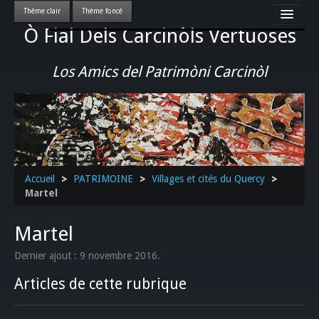
Ò Fial Dels Carcinòls Vertuoses
Accueil
LES QUERCYNOIS & LEUR CULTURE
Los Amics del Patrimòni Carcinòl
PATRIMOINE
GASTRONOMIE
ACTUALITE-CULTURE-EVENEMENTS LOCAUX
>>
Accueil
>
PATRIMOINE
>
Villages et cités du Quercy
>
Martel
Martel
Dernier ajout : 9 novembre 2016.
Articles de cette rubrique