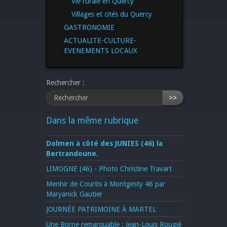
Vie rurale en Quercy
Villages et cités du Quercy
GASTRONOMIE
ACTUALITE-CULTURE-
EVENEMENTS LOCAUX
Rechercher :
>>
Dans la même rubrique
Dolmen à côté des JUNIES (46) la
Bertrandoune.
LIMOGNE (46) - Photo Christine Travart
Menhir de Courtis à Montgesty 46 par
Maryanick Gautier
JOURNÉE PATRIMOINE À MARTEL
Une Borne remarquable : Jean-Louis Rougié