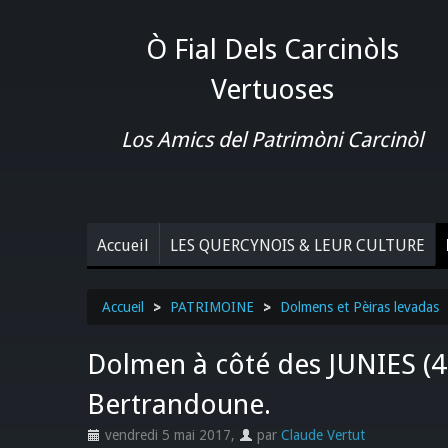
Ò Fial Dels Carcinòls
Vertuoses
Los Amics del Patrimòni Carcinòl
Accueil
LES QUERCYNOIS & LEUR CULTURE
Accueil
>
PATRIMOINE
>
Dolmens et Pèiras levadas
Dolmen à côté des JUNIES (46
Bertrandoune.
vendredi 5 mai 2017
,
par
Claude Vertut