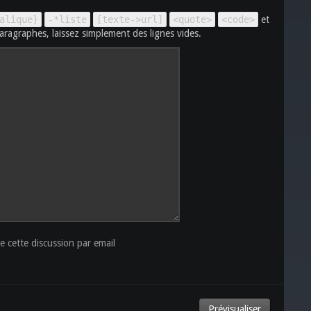
alique}
-*liste
[texte->url]
<quote>
<code>
et
aragraphes, laissez simplement des lignes vides.
 cette discussion par email