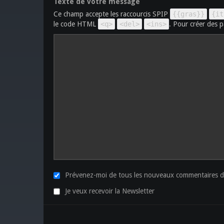
Texte de votre message
Ce champ accepte les raccourcis SPIP
{{gras}}
{it
le code HTML
<q>
<del>
<ins>
. Pour créer des p
Prévenez-moi de tous les nouveaux commentaires de
Je veux recevoir la Newsletter