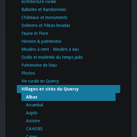
Architecture rurale
Ballades et Randonnées
Châteaux et monuments
Dolmens et Pèiras levadas
Faune et Flore
Histoire & patrimoine
Moulins à vent - Moulins à eau
Outils et matériels du temps jadis
Patrimoine de l’eau
Photos
Vie rurale en Quercy
Villages et cités du Quercy
Albas
Arcambal
Aujols
Autoire
CAHORS
Cajarc