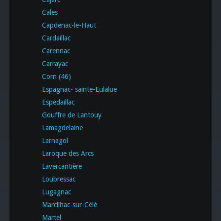
Cales
Capdenac-le-Haut
Cardaillac
Carennac
Carrayac
Corn (46)
Espagnac- sainte-Eulalue
Espedaillac
Gouffre de Lantouy
Lamagdelaine
Larnagol
Laroque des Arcs
Lavercantière
Loubressac
Lugagnac
Marcilhac-sur-Célé
Martel