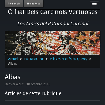
Ò Fial Dels Carcinòls Vertuoses
Accueil
LES QUERCYNOIS & LEUR CULTURE
Los Amics del Patrimòni Carcinòl
PATRIMOINE
GASTRONOMIE
ACTUALITE-CULTURE-EVENEMENTS LOCAUX
>>
Accueil
>
PATRIMOINE
>
Villages et cités du Quercy
>
Albas
Albas
Dernier ajout : 30 octobre 2016.
Articles de cette rubrique