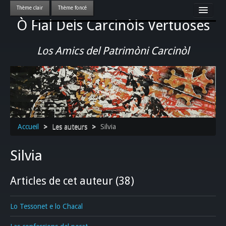
Ò Fial Dels Carcinòls Vertuoses
Accueil
LES QUERCYNOIS & LEUR CULTURE
Los Amics del Patrimòni Carcinòl
PATRIMOINE
GASTRONOMIE
ACTUALITE-CULTURE-EVENEMENTS LOCAUX
>>
Accueil
>
Les auteurs
>
Silvia
Silvia
Articles de cet auteur (38)
Lo Tessonet e lo Chacal